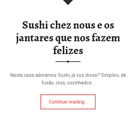
Sushi chez nous e os
jantares que nos fazem
felizes
Nesta casa adoramos Sushi, já vos disse? Simples; de
fusão; crus; cozinhados…
“Sushi chez nous e os jantares que nos fazem felizes”
Continue reading
…