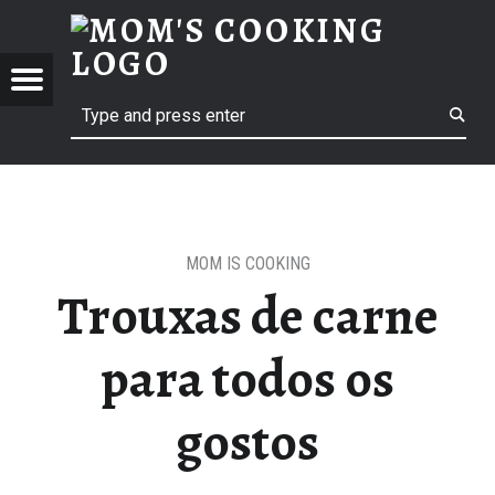
MO
TROUXAS DE CARNE PARA TODOS OS GOSTOS – MOM'S COOKING
MOM'S COOKING
Menu
t navigation
Search
Mom’s Cooking
MOM IS COOKING
om’s Cooking
Trouxas de carne
para todos os
gostos