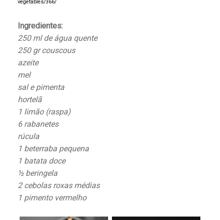
vegetables/366/
Ingredientes:
250 ml de água quente
250 gr couscous
azeite
mel
sal e pimenta
hortelã
1 limão (raspa)
6 rabanetes
rúcula
1 beterraba pequena
1 batata doce
½ beringela
2 cebolas roxas médias
1 pimento vermelho